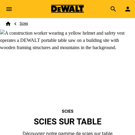
Skip to main content
Breadcrumb
Search
Scies
Home
SCIES
SCIES SUR TABLE
Découvrez notre gamme de scies sur table