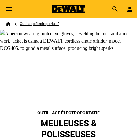
Skip to main content
Breadcrumb
Search
Outillage électroportatif
Home
OUTILLAGE ÉLECTROPORTATIF
MEULEUSES &
POLISSEUSES