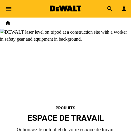
Skip to main content
Breadcrumb
Search
Home
PRODUITS
ESPACE DE TRAVAIL
Optimisez le potentiel de votre espace de travail