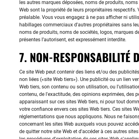
les autres marques déposées, noms de produits, noms de
Web sont la propriété de leurs propriétaires respectifs
préalable. Vous vous engagez à ne pas afficher ni util
habillages commerciaux d'autres propriétaires sans leur
noms de produits, noms de sociétés, logos, marques de
présentes l’autorisent, est expressément interdite.
7. NON-RESPONSABILITÉ 
Ce site Web peut contenir des liens et/ou des publicité
non liées («site Web tiers»). Une publicité ou un lien v
Web tiers, son contenu ou son utilisation, ou l'utilisa
contenu, de l'exactitude, des opinions exprimées, des po
apparaissant sur ces sites Web tiers, ni pour tout dom
votre confiance envers ces sites Web tiers. Ces sites We
réglementations que nous appliquons. Nous ne faisons a
concernant les sites Web auxquels vous pouvez accéder v
de quitter notre site Web et d'accéder à ces autres sites
les procédures d'exploitation de ces sites Web s'appli