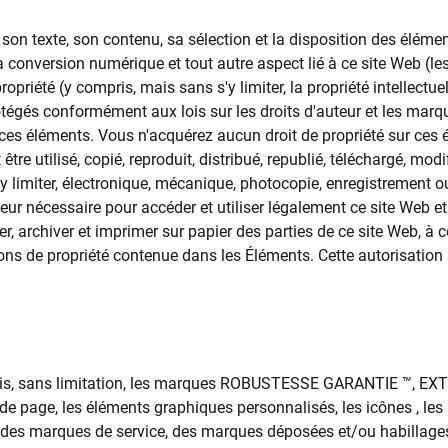
 son texte, son contenu, sa sélection et la disposition des élémen
a conversion numérique et tout autre aspect lié à ce site Web (le
opriété (y compris, mais sans s'y limiter, la propriété intellectu
rotégés conformément aux lois sur les droits d'auteur et les marq
ces éléments. Vous n'acquérez aucun droit de propriété sur ces 
tre utilisé, copié, reproduit, distribué, republié, téléchargé, mo
 limiter, électronique, mécanique, photocopie, enregistrement ou
eur nécessaire pour accéder et utiliser légalement ce site Web e
rger, archiver et imprimer sur papier des parties de ce site Web, 
tions de propriété contenue dans les Éléments. Cette autorisatio
is, sans limitation, les marques ROBUSTESSE GARANTIE ™, EXTR
 de page, les éléments graphiques personnalisés, les icônes , le
sont des marques de service, des marques déposées et/ou habil