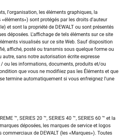
ts, l'organisation, les éléments graphiques, la
s «éléments») sont protégés par les droits d'auteur
elle) et sont la propriété de DEWALT ou sont présentés
ues déposées. L'affichage de tels éléments sur ce site
éléments visualisés sur ce site Web. Sauf disposition
difié, affiché, posté ou transmis sous quelque forme ou
 autre, sans notre autorisation écrite expresse
t / ou les informations, documents, produits et/ou
à condition que vous ne modifiiez pas les Éléments et que
n se termine automatiquement si vous enfreignez l'une
EME ™, SERIES 20 ™, SERIES 40 ™, SERIES 60 ™ et la
s marques déposées, les marques de service et logos
lages commerciaux de DEWALT (les «Marques»). Toutes