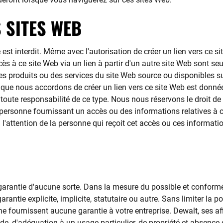
S SITES WEB
est interdit. Même avec l'autorisation de créer un lien vers ce sit
s à ce site Web via un lien à partir d'un autre site Web sont se
es produits ou des services du site Web source ou disponibles sur
 que nous accordons de créer un lien vers ce site Web est donn
oute responsabilité de ce type. Nous nous réservons le droit de re
ersonne fournissant un accès ou des informations relatives à ce s
 à l'attention de la personne qui reçoit cet accès ou ces informa
s garantie d'aucune sorte. Dans la mesure du possible et conformém
antie explicite, implicite, statutaire ou autre. Sans limiter la po
e fournissent aucune garantie à votre entreprise. Dewalt, ses aff
de, d'adéquation à un usage particulier, de propriété et absence 