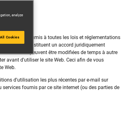
igation, analyze
ite Web sont soumis à toutes les lois et réglementations
All Cookies
ilisation qui constituent un accord juridiquement
s d'utilisation peuvent être modifiées de temps à autre
er avant d'utiliser le site Web. Ceci afin de vous
ite Web.
ons d'utilisation les plus récentes par e-mail sur
 services fournis par ce site internet (ou des parties de