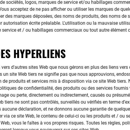
 sociétés, logos, marques de service et/ou habillages commerci
. Vous acceptez de ne pas afficher ou utiliser les marques de que
iser des marques déposées, des noms de produits, des noms de s
 autorisation écrite préalable. L'utilisation ou la mauvaise uti
 service et / ou habillages commerciaux ou tout autre élément c
DES HYPERLIENS
s vers d'autres sites Web que nous gérons en plus des liens vers
ers un site Web tiers ne signifie pas que nous approuvions, endos
tion de produits et services mis à disposition via ce site Web ti
litiques de confidentialité, des produits ou des services fournis
mage ou perte, directement ou indirectement, causés ou présumés 
b tiers ne sont pas contrôlés, surveillés ou vérifiés en terme d’e
ucune déclaration, et ne donnons aucune garantie de quelque na
ia ce site Web, le contenu de celui-ci ou les produits et / ou s
 Web, vous le faîtes à vos propres risques. Toutes les règles, poli
queront lorsque vous naviguerez sur ces sites Web.