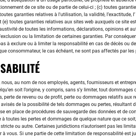
ionnement de ce site ou de partie de celui-ci ; (c) toutes garantie
tes garanties relatives à l'utilisation, la validité, l’exactitude, l’ 
t (e) toutes garanties relatives aux sites web auxquels ce site est 
exhaustivité de toutes les informations, déclarations, opinions et
s l'exclusion ou la limitation de certaines garanties. Par conséqu
pas à exclure ou à limiter la responsabilité en cas de décès ou
 que consommateur, le cas échéant, ne sont pas affectés par les 
SABILITÉ
s, nous, au nom de nos employés, agents, fournisseurs et entrepr
u’en soit l’origine, y compris, sans s’y limiter, tout dommages di
us, perte de revenu ou de profit, perte ou dommages relatifs aux 
avisés de la possibilité de tels dommages ou pertes, résultant de
 mise en place de procédures de sauvegarde des données et de co
ue à toutes les pertes et dommages de quelque nature que ce soit
é stricte ou autre. Certaines juridictions n'autorisent pas les lim
 à vous. Si une partie de cette limitation de responsabilité est 