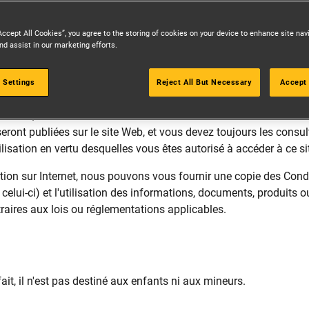
Accept All Cookies”, you agree to the storing of cookies on your device to enhance site nav
nd assist in our marketing efforts.
nformations, documents, produits et services disponibles sur ce s
 Settings
Reject All But Necessary
Accept 
on. En accédant à ce site Web, vous acceptez ces conditions d'ut
tions, veuillez-vous abstenir utiliser ce site Web. Ces condition
eront publiées sur le site Web, et vous devez toujours les consult
lisation en vertu desquelles vous êtes autorisé à accéder à ce s
ion sur Internet, nous pouvons vous fournir une copie des Conditi
celui-ci) et l'utilisation des informations, documents, produits ou
ntraires aux lois ou réglementations applicables.
it, il n'est pas destiné aux enfants ni aux mineurs.