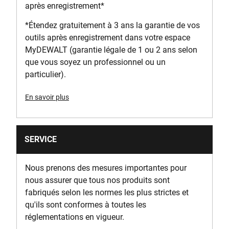
après enregistrement*
Sans fil
*Étendez gratuitement à 3 ans la garantie de vos
Hauteur du produit [mm]
outils après enregistrement dans votre espace
160
MyDEWALT (garantie légale de 1 ou 2 ans selon
que vous soyez un professionnel ou un
particulier).
Longueur du produit [mm]
1800
En savoir plus
Poids brut du produit [Kg]
12.3
SERVICE
Poids du produit [Kg]
Nous prenons des mesures importantes pour
6.5
nous assurer que tous nos produits sont
fabriqués selon les normes les plus strictes et
Largeur du produit [mm]
qu'ils sont conformes à toutes les
410
réglementations en vigueur.