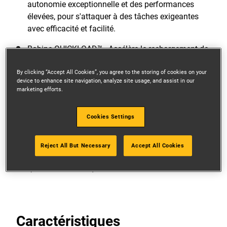
autonomie exceptionnelle et des performances
élevées, pour s'attaquer à des tâches exigeantes
avec efficacité et facilité.
Bobine QUICKLOAD™ - Accélère le rechargement de
la ligne, minimise les temps d'arrêt et vous permet
de rester concentré sur votre chantier.
By clicking “Accept All Cookies”, you agree to the storing of cookies on your
device to enhance site navigation, analyze site usage, and assist in our
marketing efforts.
Interface utilisateur LED avec contrôle de vitesse
variable - Offre un contrôle intuitif avec des
paramètres de vitesse réglables, l'état de charge de
Cookies Settings
la batterie , garantissant une précision et des
performances ininterrompues.
Reject All But Necessary
Accept All Cookies
Voir plus de caractéristiques
Caractéristiques