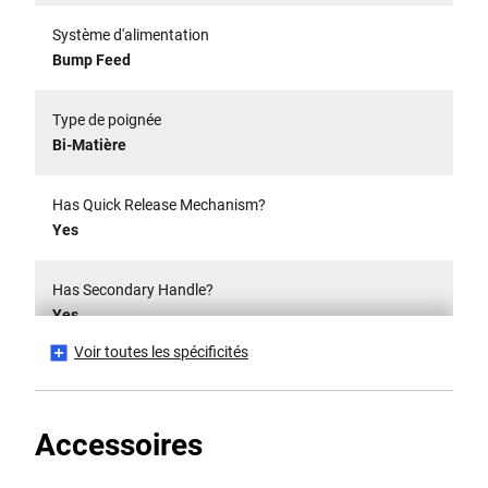
Système d'alimentation
Bump Feed
Type de poignée
Bi-Matière
Has Quick Release Mechanism?
Yes
Has Secondary Handle?
Yes
Voir toutes les spécificités
Cote IP
IPX4*
Accessoires
Is Battery Included?
No