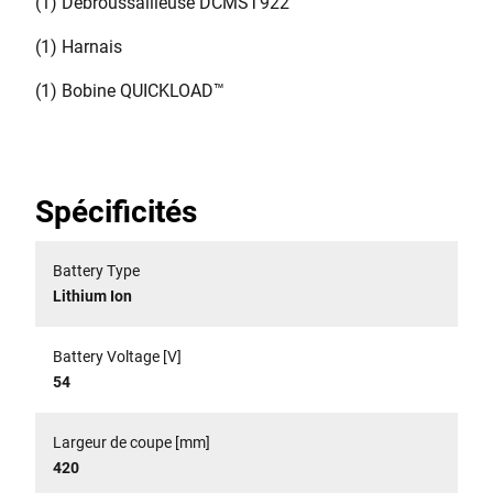
(1) Débroussailleuse DCMST922
(1) Harnais
(1) Bobine QUICKLOAD™
Spécificités
Battery Type
Lithium Ion
Battery Voltage [V]
54
Largeur de coupe [mm]
420