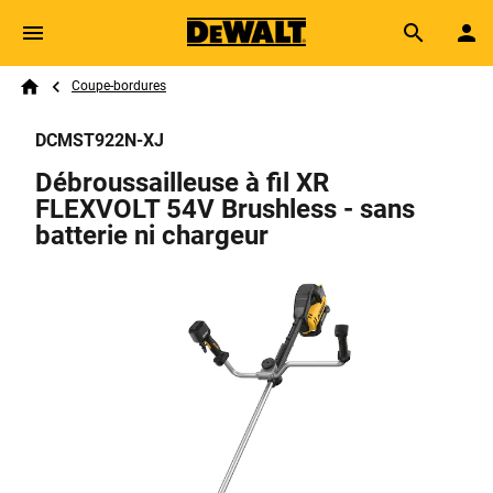
Skip to main content
Breadcrumb
Search
Coupe-bordures
Home
DCMST922N-XJ
Débroussailleuse à fil XR
FLEXVOLT 54V Brushless - sans
batterie ni chargeur