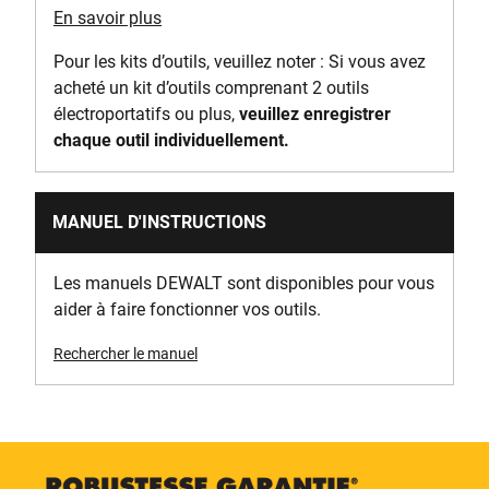
Sound Power [dB(A)]
En savoir plus
94
Pour les kits d’outils, veuillez noter : Si vous avez
acheté un kit d’outils comprenant 2 outils
Sound Pressure [dB(A)]
électroportatifs ou plus,
veuillez enregistrer
83
chaque outil individuellement.
Type de gâchette
Variable Speed
MANUEL D'INSTRUCTIONS
Vibration Emission Value [m/s²]
Les manuels DEWALT sont disponibles pour vous
3.9
aider à faire fonctionner vos outils.
Rechercher le manuel
Poids (avec batterie) [Kg]
8.07
Poids (sans batterie) [g]
6500